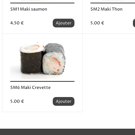
SM1 Maki saumon
SM2 Maki Thon
4.50 €
Ajouter
5.00 €
SM6 Maki Crevette
5.00 €
Ajouter