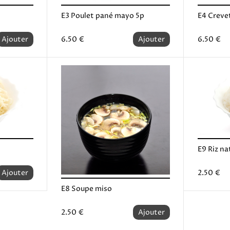
E3 Poulet pané mayo 5p
E4 Creve
Ajouter
6.50 €
Ajouter
6.50 €
E9 Riz na
Ajouter
2.50 €
E8 Soupe miso
2.50 €
Ajouter