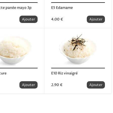
tte panée mayo 3p
E5 Edamame
Ajouter
4.00 €
Ajouter
ture
E10 Riz vinaigré
Ajouter
2.90 €
Ajouter