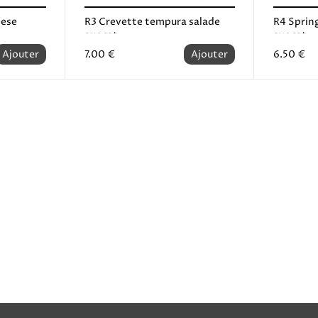
eese
R3 Crevette tempura salade
R4 Spring
avocat...
avocat
Ajouter
7.00 €
Ajouter
6.50 €