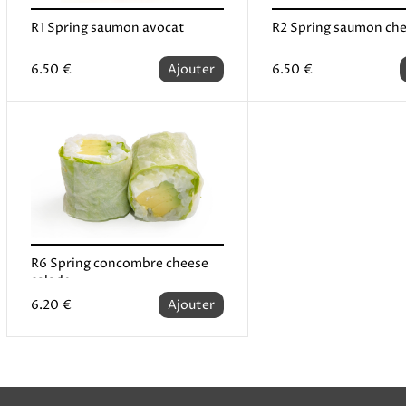
R1 Spring saumon avocat
R2 Spring saumon ch
6.50 €
Ajouter
6.50 €
R6 Spring concombre cheese
salade
6.20 €
Ajouter